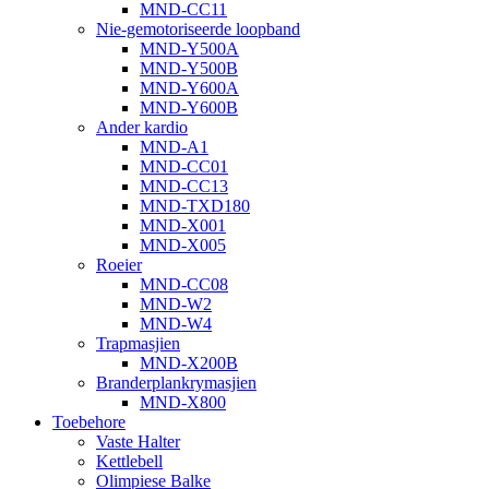
MND-CC11
Nie-gemotoriseerde loopband
MND-Y500A
MND-Y500B
MND-Y600A
MND-Y600B
Ander kardio
MND-A1
MND-CC01
MND-CC13
MND-TXD180
MND-X001
MND-X005
Roeier
MND-CC08
MND-W2
MND-W4
Trapmasjien
MND-X200B
Branderplankrymasjien
MND-X800
Toebehore
Vaste Halter
Kettlebell
Olimpiese Balke