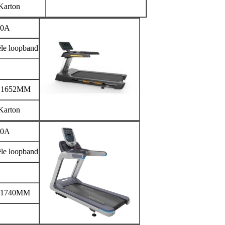
Karton
0A
le loopband
*1652MM
Karton
0A
le loopband
*1740MM