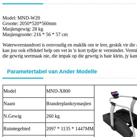
Model: MND-W20
Grootte: 2050*520*560mm
Masjiengewig: 28 kg
Masjiengrootte: 216 * 56 * 57 cm
Waterweerstandroei is eenvoudig en maklik om te leer, geskik vir die
kan jou ook effektief help om vet in 'n kort tydjie te verminder. Verm
die gewrig seermaak nie, die impak op die gewrig is baie klein, jy ka
Parametertabel van Ander Modelle
Model
MND-X800
Naam
Branderplankrymasjien
N.Gewig
260 kg
Ruimtegebied
2097 * 1135 * 1447MM