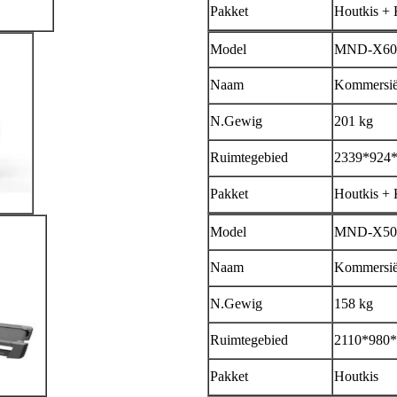
Pakket
Houtkis + 
Model
MND-X60
Naam
Kommersië
N.Gewig
201 kg
Ruimtegebied
2339*924
Pakket
Houtkis + 
Model
MND-X50
Naam
Kommersië
N.Gewig
158 kg
Ruimtegebied
2110*980
Pakket
Houtkis