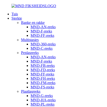
Tuis
Sterkte
Banke en rakke
MND-AN-reeks
MND-F-reeks
MND-FF-reeks
Multistasies
MND-360-reeks
MND-C-reeks
Penlasreeks
MND-AN-reeks
MND-F-reeks
MND-FB-reeks
MND-FD-reeks
MND-FF-reeks
MND-FH-reeks
MND-FM-reeks
MND-FS-reeks
Plaatlasreeks
MND-G-reeks
MND-HA-reeks
MND-PL-reeks