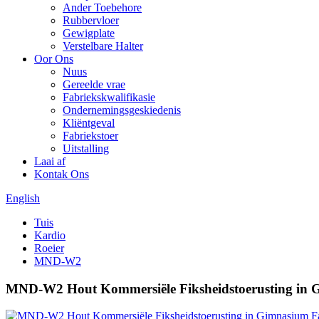
Ander Toebehore
Rubbervloer
Gewigplate
Verstelbare Halter
Oor Ons
Nuus
Gereelde vrae
Fabriekskwalifikasie
Ondernemingsgeskiedenis
Kliëntgeval
Fabriekstoer
Uitstalling
Laai af
Kontak Ons
English
Tuis
Kardio
Roeier
MND-W2
MND-W2 Hout Kommersiële Fiksheidstoerusting in G