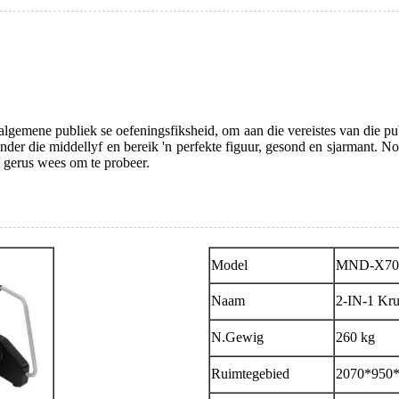
 algemene publiek se oefeningsfiksheid, om aan die vereistes van die p
inder die middellyf en bereik 'n perfekte figuur, gesond en sjarmant. N
n gerus wees om te probeer.
Model
MND-X70
Naam
2-IN-1 Kru
N.Gewig
260 kg
Ruimtegebied
2070*950