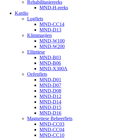
Rehabilitasiereeks
MND-H-reeks
Kardio
Lugfiets
MND-CC14
MND-D13
Klimmasjien
MND-W100
MND-W200
Elliptiese
MND-B03
MND-B06
MND-X300A
Oefenfiets
MND-D01
MND-D07
MND-D08
MND-D12
MND-D14
MND-D15
MND-D16
Magnetiese Beheerfiets
MND-CC03
MND-CC04
MND-CC10