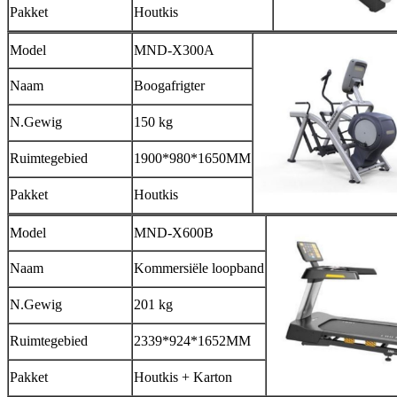
Pakket
Houtkis
Model
MND-X300A
Naam
Boogafrigter
N.Gewig
150 kg
Ruimtegebied
1900*980*1650MM
Pakket
Houtkis
Model
MND-X600B
Naam
Kommersiële loopband
N.Gewig
201 kg
Ruimtegebied
2339*924*1652MM
Pakket
Houtkis + Karton